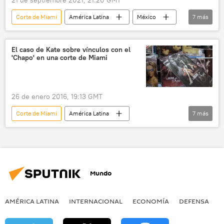
21 de septiembre 2021, 21:20 GMT
Corte de Miami
América Latina
México
7
más
inmuebles
demanda
Genaro García Luna
crimen organizado
El caso de Kate sobre vínculos con el
'Chapo' en una corte de Miami
Cartel de Sinaloa
Joaquín Guzmán Loera
EEUU
26 de enero 2016, 19:13 GMT
Corte de Miami
América Latina
7
más
Internacional
EEUU
México
Kate del Castillo
Joaquín el 'Chapo' Guzmán
Procuraduría General de la República
noticias
Mundo
AMÉRICA LATINA
INTERNACIONAL
ECONOMÍA
DEFENSA
M