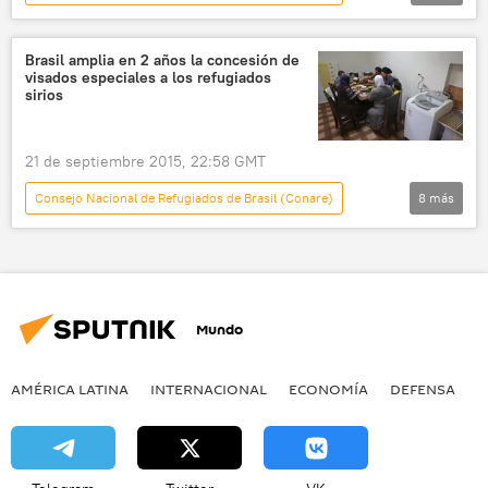
América Latina
sociedad
Internacional
Brasil
Brasil amplia en 2 años la concesión de
visados especiales a los refugiados
Beto Vasconcelos
refugiados
sirios
noticias
21 de septiembre 2015, 22:58 GMT
Consejo Nacional de Refugiados de Brasil (Conare)
8
más
América Latina
Internacional
política
🌍 Oriente Medio
Brasil
Siria
refugiados
noticias
Mundo
AMÉRICA LATINA
INTERNACIONAL
ECONOMÍA
DEFENSA
M