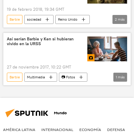
19 de febrero 2018, 19:34 GMT
Barbie
sociedad
Reino Unido
2
más
Fuerzas Armadas de Reino Unido
noticias
Así serían Barbie y Ken si hubieran
vivido en la URSS
27 de noviembre 2017, 10:22 GMT
Barbie
Multimedia
📷 Fotos
1
más
Unión Soviética (URSS)
Mundo
AMÉRICA LATINA
INTERNACIONAL
ECONOMÍA
DEFENSA
M