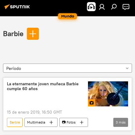
Mundo
Barbie
Período
La eternamente joven muñeca Barbie
cumple 60 años
15 de enero 2019, 16:50 GMT
Barbie
Multimedia
📷 Fotos
3
más
muñeca
cultura popular