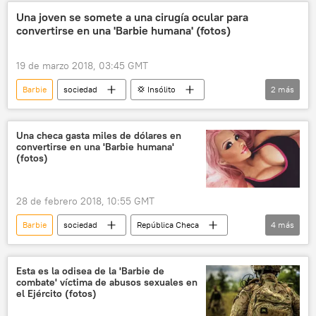
aniversario
Una joven se somete a una cirugía ocular para
convertirse en una 'Barbie humana' (fotos)
19 de marzo 2018, 03:45 GMT
Barbie
sociedad
💢 Insólito
2
más
mujeres
noticias
Una checa gasta miles de dólares en
convertirse en una 'Barbie humana'
(fotos)
28 de febrero 2018, 10:55 GMT
Barbie
sociedad
República Checa
4
más
cirugía estética
cirugía plástica
muñeca
noticias
Esta es la odisea de la 'Barbie de
combate' víctima de abusos sexuales en
el Ejército (fotos)