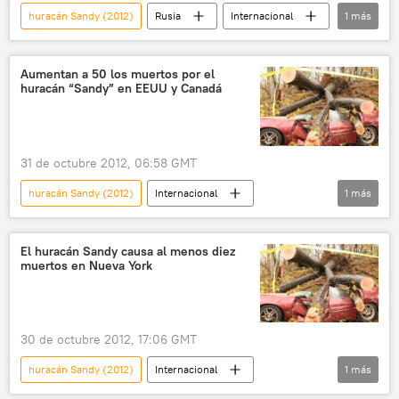
huracán Sandy (2012)
Rusia
Internacional
1
más
noticias
Aumentan a 50 los muertos por el
huracán “Sandy” en EEUU y Canadá
31 de octubre 2012, 06:58 GMT
huracán Sandy (2012)
Internacional
1
más
noticias
El huracán Sandy causa al menos diez
muertos en Nueva York
30 de octubre 2012, 17:06 GMT
huracán Sandy (2012)
Internacional
1
más
noticias