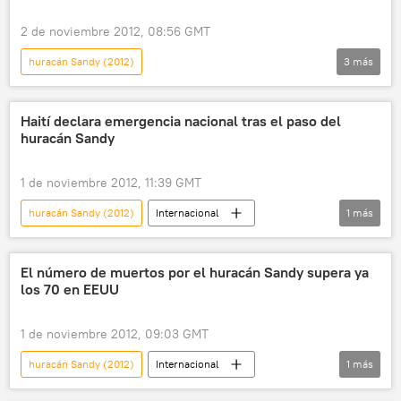
2 de noviembre 2012, 08:56 GMT
huracán Sandy (2012)
3
más
Elecciones presidenciales 2012 en Estados Unidos
💬 Opinión y Análisis
Ensayos
Haití declara emergencia nacional tras el paso del
huracán Sandy
1 de noviembre 2012, 11:39 GMT
huracán Sandy (2012)
Internacional
1
más
noticias
El número de muertos por el huracán Sandy supera ya
los 70 en EEUU
1 de noviembre 2012, 09:03 GMT
huracán Sandy (2012)
Internacional
1
más
noticias