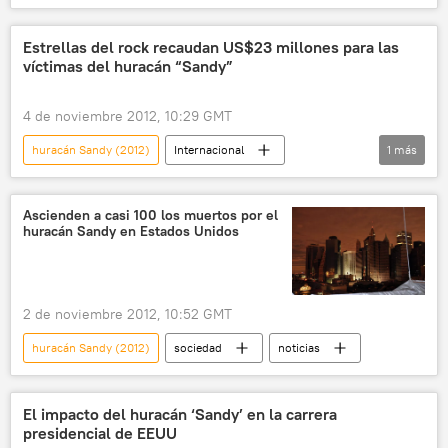
Rusia y América Latina promueven cooperación bilateral
noticias
Estrellas del rock recaudan US$23 millones para las
víctimas del huracán “Sandy”
4 de noviembre 2012, 10:29 GMT
huracán Sandy (2012)
Internacional
1
más
noticias
Ascienden a casi 100 los muertos por el
huracán Sandy en Estados Unidos
2 de noviembre 2012, 10:52 GMT
huracán Sandy (2012)
sociedad
noticias
El impacto del huracán ‘Sandy’ en la carrera
presidencial de EEUU