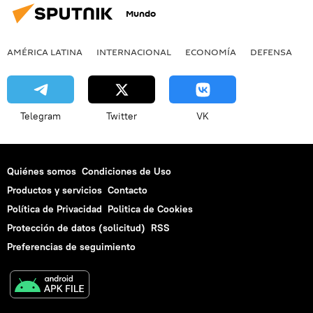
Mundo
AMÉRICA LATINA
INTERNACIONAL
ECONOMÍA
DEFENSA
M
Telegram
Twitter
VK
Quiénes somos
Condiciones de Uso
Productos y servicios
Contacto
Política de Privacidad
Politica de Cookies
Protección de datos (solicitud)
RSS
Preferencias de seguimiento