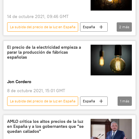
14 de octubre 2021, 09:46 GMT
La subida del precio de la luz en España
España
2
más
electricidad
inflación
El precio de la electricidad empieza a
parar la producción de fábricas
españolas
Jon Cordero
8 de octubre 2021, 15:01 GMT
La subida del precio de la luz en España
España
1
más
electricidad
AMLO critica los altos precios de la luz
en España y a los gobernantes que "se
quedan callados"