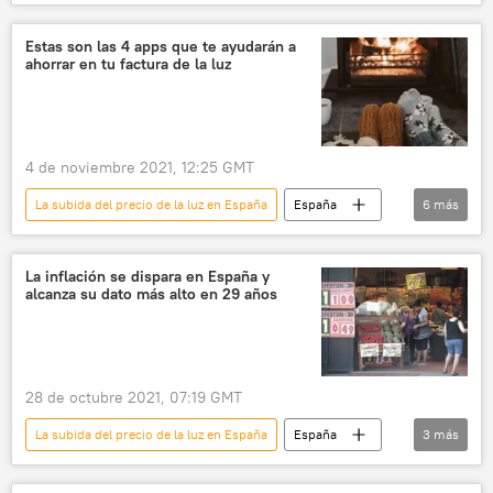
Comisión Europea
gas
📈 Mercados y finanzas
Teresa Ribera
Estas son las 4 apps que te ayudarán a
ahorrar en tu factura de la luz
Unión Europea (UE)
inflación
4 de noviembre 2021, 12:25 GMT
La subida del precio de la luz en España
España
6
más
aplicación
invierno
otoño
frío
calefacción
📱 Gadgets
La inflación se dispara en España y
alcanza su dato más alto en 29 años
28 de octubre 2021, 07:19 GMT
La subida del precio de la luz en España
España
3
más
IPC
carburantes