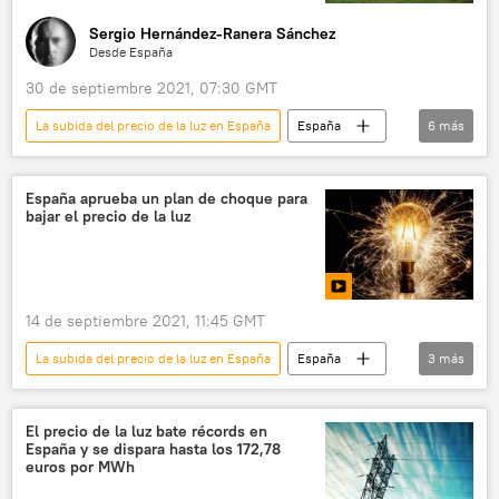
Sergio Hernández-Ranera Sánchez
Desde España
30 de septiembre 2021, 07:30 GMT
La subida del precio de la luz en España
España
6
más
💬 Opinión y Análisis
gas licuado
📈 Mercados y finanzas
Teresa Ribera
España aprueba un plan de choque para
bajar el precio de la luz
energía
gas natural licuado (GNL)
14 de septiembre 2021, 11:45 GMT
La subida del precio de la luz en España
España
3
más
Gobierno de España
Consejo de Ministros de España
El precio de la luz bate récords en
España y se dispara hasta los 172,78
Isabel Rodríguez
euros por MWh