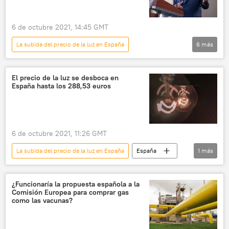
6 de octubre 2021, 14:45 GMT
La subida del precio de la luz en España
6
más
América Latina
Gobierno de México
Andrés Manuel López Obrador
electricidad
El precio de la luz se desboca en
España hasta los 288,53 euros
luz
México
6 de octubre 2021, 11:26 GMT
La subida del precio de la luz en España
España
1
más
electricidad
¿Funcionaría la propuesta española a la
Comisión Europea para comprar gas
como las vacunas?