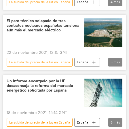
La subida del precio de la luz en España
España
4
más
🌍 Europa
Gobierno de España
luz
Pedro Sánchez
El paro técnico solapado de tres
centrales nucleares españolas tensiona
aún más el mercado eléctrico
22 de noviembre 2021, 12:15 GMT
La subida del precio de la luz en España
España
5
más
energía nuclear
📈 Mercados y finanzas
central atómica
combustible nuclear
Un informe encargado por la UE
desaconseja la reforma del mercado
energía eléctrica
energético solicitada por España
18 de noviembre 2021, 15:14 GMT
La subida del precio de la luz en España
España
6
más