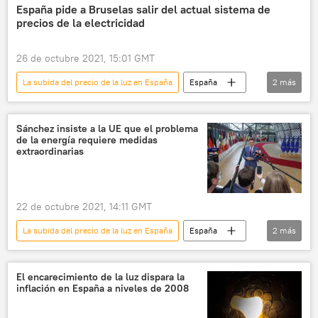
📈 Mercados y finanzas
España pide a Bruselas salir del actual sistema de
precios de la electricidad
26 de octubre 2021, 15:01 GMT
La subida del precio de la luz en España
España
2
más
electricidad
Unión Europea (UE)
Sánchez insiste a la UE que el problema
de la energía requiere medidas
extraordinarias
22 de octubre 2021, 14:11 GMT
La subida del precio de la luz en España
España
2
más
Comisión Europea
Pedro Sánchez
El encarecimiento de la luz dispara la
inflación en España a niveles de 2008