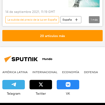
14 de septiembre 2021, 11:19 GMT
La subida del precio de la luz en España
España
1
más
electricidad
20 artículos más
Mundo
AMÉRICA LATINA
INTERNACIONAL
ECONOMÍA
DEFENSA
M
Telegram
Twitter
VK