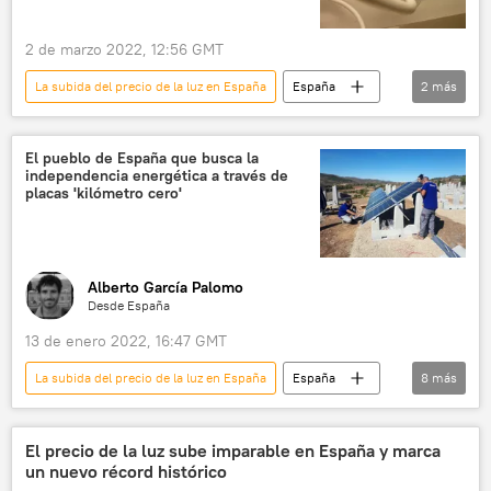
2 de marzo 2022, 12:56 GMT
La subida del precio de la luz en España
España
2
más
electricidad
📈 Mercados y finanzas
El pueblo de España que busca la
independencia energética a través de
placas 'kilómetro cero'
Alberto García Palomo
Desde España
13 de enero 2022, 16:47 GMT
La subida del precio de la luz en España
España
8
más
sociedad
medioambiente
energía
Aragón
energía solar
luz
El precio de la luz sube imparable en España y marca
un nuevo récord histórico
Teruel
📝 Reportajes