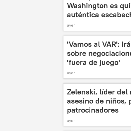
Washington es qui
auténtica escabec
ayer
'Vamos al VAR': I
sobre negociacion
'fuera de juego'
ayer
Zelenski, líder del
asesino de niños, 
patrocinadores
ayer