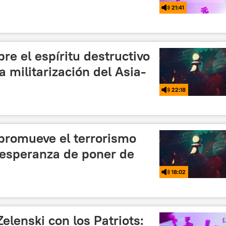
21:41
re el espíritu destructivo
a militarización del Asia-
22:18
 promueve el terrorismo
 esperanza de poner de
18:02
Zelenski con los Patriots: