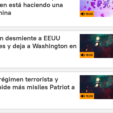
en está haciendo una
hina
19:26
rán desmiente a EEUU
es y deja a Washington en
18:55
 régimen terrorista y
pide más misiles Patriot a
19:28