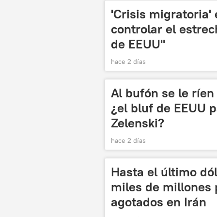
'Crisis migratoria
controlar el estrec
de EEUU"
hace 2 días
Al bufón se le ríen
¿el bluf de EEUU pa
Zelenski?
hace 2 días
Hasta el último dó
miles de millones 
agotados en Irán