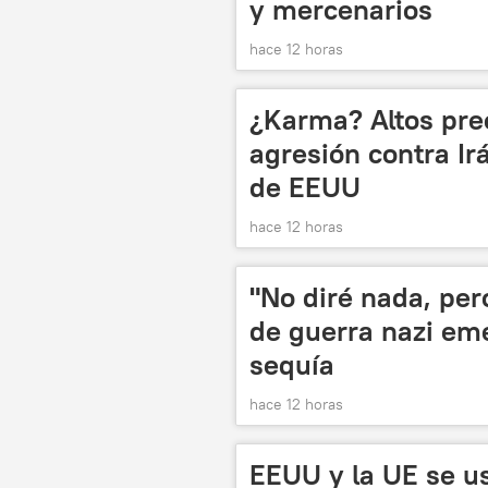
y mercenarios
hace 12 horas
¿Karma? Altos prec
agresión contra Irá
de EEUU
hace 12 horas
"No diré nada, per
de guerra nazi em
sequía
hace 12 horas
EEUU y la UE se 