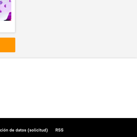
ción de datos (solicitud)
RSS