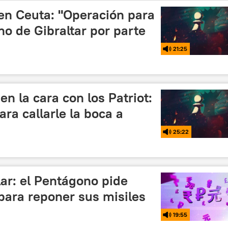
' en Ceuta: "Operación para
ho de Gibraltar por parte
21:25
 en la cara con los Patriot:
ra callarle la boca a
25:22
lar: el Pentágono pide
para reponer sus misiles
19:55