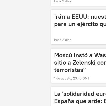
hace 2 días
Irán a EEUU: nuestr
para un ejército q
hace 2 días
Moscú instó a Was
sitio a Zelenski c
terroristas"
1 de agosto, 23:45 GMT
La 'solidaridad e
España que arde: B