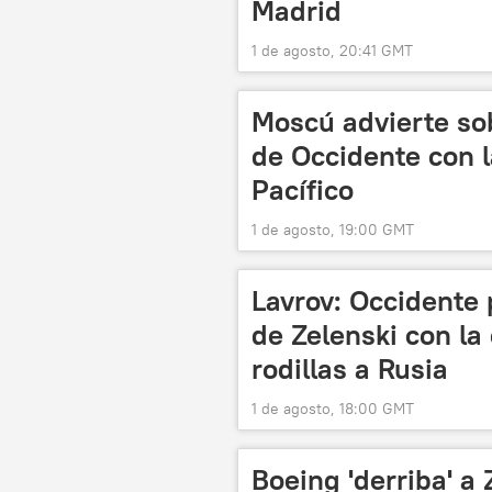
Madrid
1 de agosto, 20:41 GMT
Moscú advierte sob
de Occidente con l
Pacífico
1 de agosto, 19:00 GMT
Lavrov: Occidente
de Zelenski con la
rodillas a Rusia
1 de agosto, 18:00 GMT
Boeing 'derriba' a 