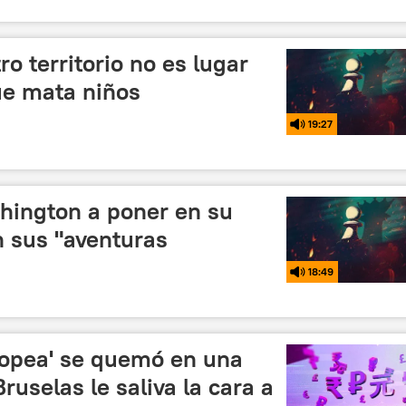
o territorio no es lugar
ue mata niños
19:27
hington a poner en su
on sus "aventuras
18:49
uropea' se quemó en una
ruselas le saliva la cara a