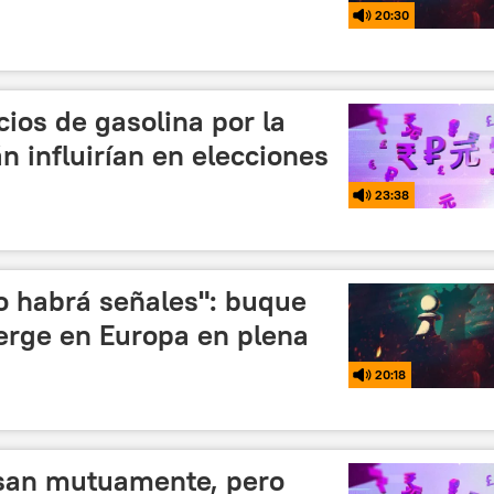
20:30
ios de gasolina por la
n influirían en elecciones
23:38
o habrá señales": buque
erge en Europa en plena
20:18
usan mutuamente, pero