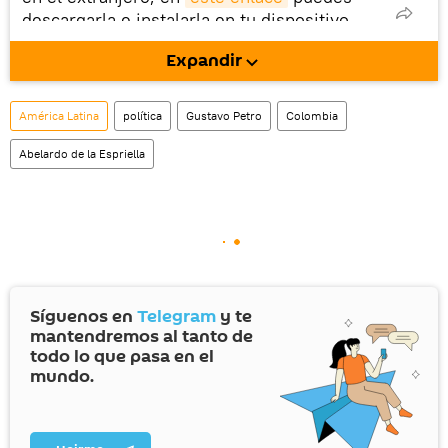
descargarla e instalarla en tu dispositivo
móvil (¡solo para Android!).
Expandir
América Latina
política
Gustavo Petro
Colombia
Abelardo de la Espriella
Síguenos en
Telegram
y te
mantendremos al tanto de
todo lo que pasa en el
mundo.