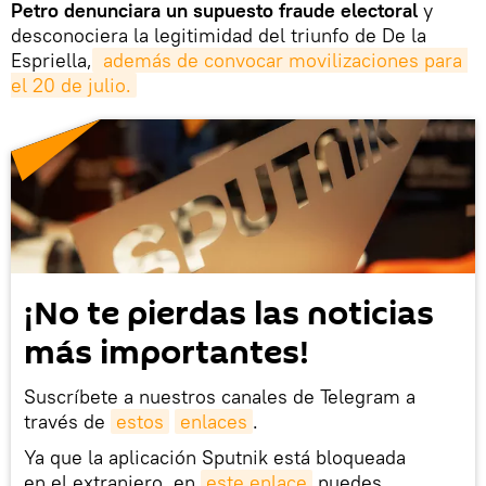
Petro denunciara un supuesto fraude electoral
y
desconociera la legitimidad del triunfo de De la
Espriella,
 además de convocar movilizaciones para 
el 20 de julio.
¡No te pierdas las noticias
más importantes!
Suscríbete a nuestros canales de Telegram a
través de
estos
enlaces
.
Ya que la aplicación Sputnik está bloqueada
en el extranjero, en
este enlace
puedes