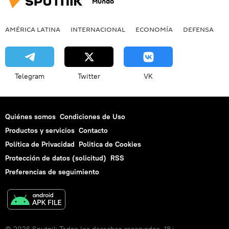
Mundo
AMÉRICA LATINA
INTERNACIONAL
ECONOMÍA
DEFENSA
M
Telegram
Twitter
VK
Quiénes somos
Condiciones de Uso
Productos y servicios
Contacto
Política de Privacidad
Politica de Cookies
Protección de datos (solicitud)
RSS
Preferencias de seguimiento