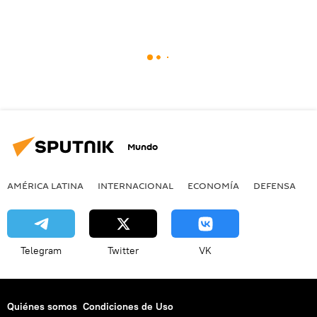
Mundo
AMÉRICA LATINA
INTERNACIONAL
ECONOMÍA
DEFENSA
M
Telegram
Twitter
VK
Quiénes somos
Condiciones de Uso