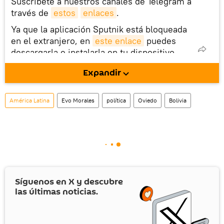
Suscríbete a nuestros canales de Telegram a
través de
estos
enlaces
.
Ya que la aplicación Sputnik está bloqueada
en el extranjero, en
este enlace
puedes
descargarla e instalarla en tu dispositivo
móvil (¡solo para Android!).
Expandir
También tenemos una cuenta
en la red 
social rusa VK
.
América Latina
Evo Morales
política
Oviedo
Bolivia
Síguenos en
X
y descubre
las últimas noticias.