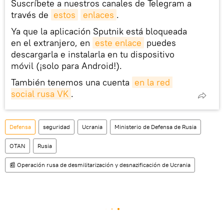
Suscríbete a nuestros canales de Telegram a
través de
estos
enlaces
.
Ya que la aplicación Sputnik está bloqueada
en el extranjero, en
este enlace
puedes
descargarla e instalarla en tu dispositivo
móvil (¡solo para Android!).
También tenemos una cuenta
en la red 
social rusa VK
.
Defensa
seguridad
Ucrania
Ministerio de Defensa de Rusia
OTAN
Rusia
📰 Operación rusa de desmilitarización y desnazificación de Ucrania