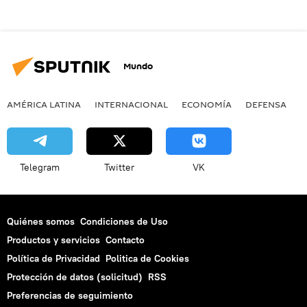
Mundo
AMÉRICA LATINA
INTERNACIONAL
ECONOMÍA
DEFENSA
M
Telegram
Twitter
VK
Quiénes somos
Condiciones de Uso
Productos y servicios
Contacto
Política de Privacidad
Politica de Cookies
Protección de datos (solicitud)
RSS
Preferencias de seguimiento