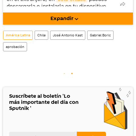
descargarla e instalarla en tu dispositivo
móvil (¡solo para Android!).
Expandir
También tenemos una cuenta
en la red 
social rusa VK
.
América Latina
Chile
José Antonio Kast
Gabriel Boric
aprobación
Suscríbete al boletín 'Lo
más importante del día con
Sputnik '