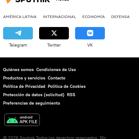
AMÉRICA LATINA
INTERNACIONAL
ECONOMÍA
DEFENSA
M
Telegram
Twitter
VK
Quiénes somos
Condiciones de Uso
Productos y servicios
Contacto
Política de Privacidad
Politica de Cookies
Protección de datos (solicitud)
RSS
Preferencias de seguimiento
© 2026 Sputnik Todos los derechos reservados. 18+