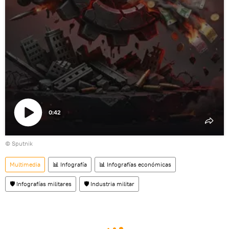
0:42
Reproducir
© Sputnik
vídeo
Multimedia
📊 Infografía
📊 Infografías económicas
🛡️ Infografías militares
🛡️ Industria militar