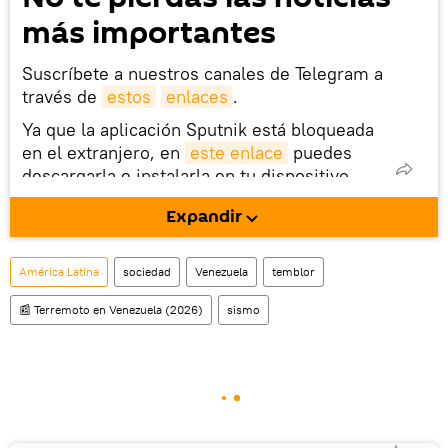
más importantes
Suscríbete a nuestros canales de Telegram a
través de
estos
enlaces
.
Ya que la aplicación Sputnik está bloqueada
en el extranjero, en
este enlace
puedes
descargarla e instalarla en tu dispositivo
móvil (¡solo para Android!).
Expandir
También tenemos una cuenta
en la red 
social rusa VK
.
América Latina
sociedad
Venezuela
temblor
📰 Terremoto en Venezuela (2026)
sismo