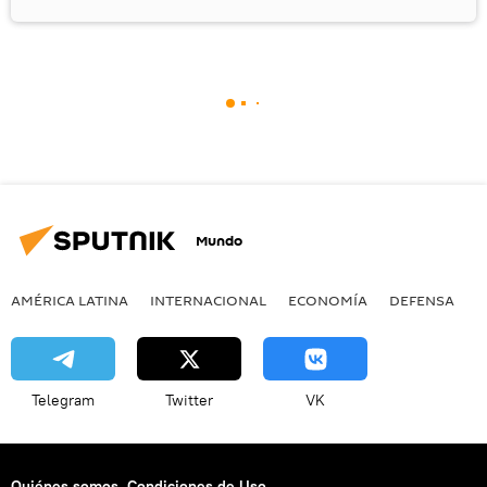
Mundo
AMÉRICA LATINA
INTERNACIONAL
ECONOMÍA
DEFENSA
M
Telegram
Twitter
VK
Quiénes somos
Condiciones de Uso