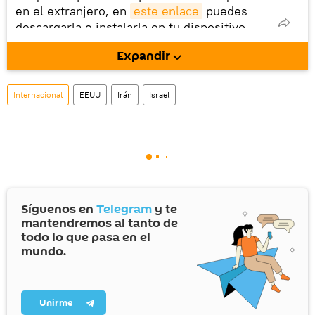
en el extranjero, en
este enlace
puedes
descargarla e instalarla en tu dispositivo
móvil (¡solo para Android!).
Expandir
También tenemos una cuenta
en la red 
social rusa VK
.
Internacional
EEUU
Irán
Israel
Síguenos en
Telegram
y te
mantendremos al tanto de
todo lo que pasa en el
mundo.
Unirme