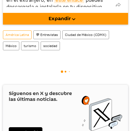
descargarla e instalarla en tu dispositivo
móvil (¡solo para Android!).
Expandir
América Latina
💬 Entrevistas
Ciudad de México (CDMX)
México
turismo
sociedad
Síguenos en
X
y descubre
las últimas noticias.