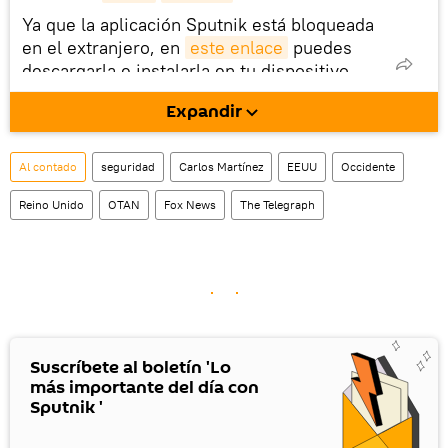
Ya que la aplicación Sputnik está bloqueada
en el extranjero, en
este enlace
puedes
descargarla e instalarla en tu dispositivo
móvil (¡solo para Android!).
Expandir
También tenemos una cuenta
en la red 
social rusa VK
.
Al contado
seguridad
Carlos Martínez
EEUU
Occidente
Reino Unido
OTAN
Fox News
The Telegraph
Suscríbete al boletín 'Lo
más importante del día con
Sputnik '