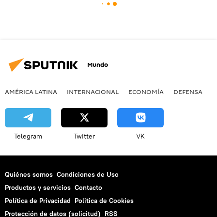
Mundo
AMÉRICA LATINA
INTERNACIONAL
ECONOMÍA
DEFENSA
M
Telegram
Twitter
VK
Quiénes somos
Condiciones de Uso
Productos y servicios
Contacto
Política de Privacidad
Politica de Cookies
Protección de datos (solicitud)
RSS