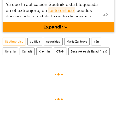
Ya que la aplicación Sputnik está bloqueada
en el extranjero, en
este enlace
puedes
descargarla e instalarla en tu dispositivo
móvil (¡solo para Android!).
Expandir
También tenemos una cuenta
en la red 
social rusa VK
.
Séptimo piso
política
seguridad
María Zajárova
Irán
Ucrania
Canadá
Kremlin
OTAN
Base Aérea de Balad (Irak)