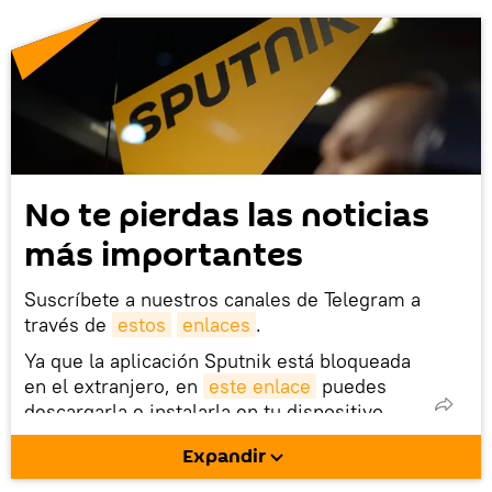
No te pierdas las noticias
más importantes
Suscríbete a nuestros canales de Telegram a
través de
estos
enlaces
.
Ya que la aplicación Sputnik está bloqueada
en el extranjero, en
este enlace
puedes
descargarla e instalarla en tu dispositivo
móvil (¡solo para Android!).
Expandir
También tenemos una cuenta
en la red 