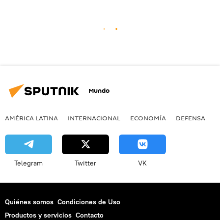
Mundo
AMÉRICA LATINA
INTERNACIONAL
ECONOMÍA
DEFENSA
M
Telegram
Twitter
VK
Quiénes somos
Condiciones de Uso
Productos y servicios
Contacto