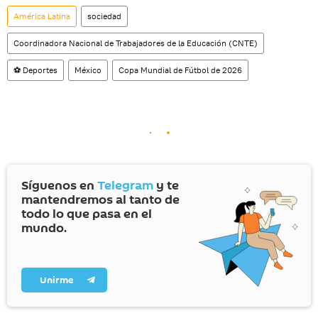
social rusa VK
.
América Latina
sociedad
Coordinadora Nacional de Trabajadores de la Educación (CNTE)
⚽ Deportes
México
Copa Mundial de Fútbol de 2026
Síguenos en
Telegram
y te
mantendremos al tanto de
todo lo que pasa en el
mundo.
Unirme