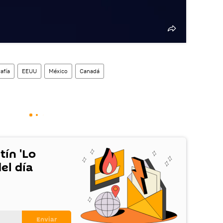
afía
EEUU
México
Canadá
tín 'Lo
el día