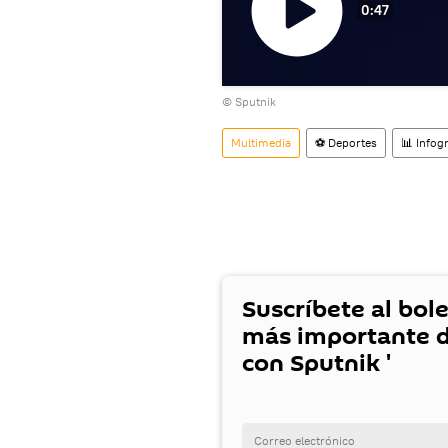
0:47
Reproducir
© Sputnik
vídeo
Multimedia
⚽ Deportes
📊 Infogr
Suscríbete al bole
más importante d
con Sputnik '