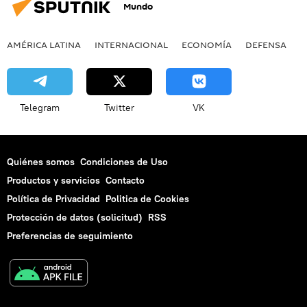
Mundo
AMÉRICA LATINA
INTERNACIONAL
ECONOMÍA
DEFENSA
M
Telegram
Twitter
VK
Quiénes somos
Condiciones de Uso
Productos y servicios
Contacto
Política de Privacidad
Politica de Cookies
Protección de datos (solicitud)
RSS
Preferencias de seguimiento