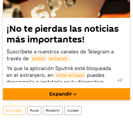
¡No te pierdas las noticias
más importantes!
Suscríbete a nuestros canales de Telegram a
través de
estos
enlaces
.
Ya que la aplicación Sputnik está bloqueada
en el extranjero, en
este enlace
puedes
descargarla e instalarla en tu dispositivo
móvil (¡solo para Android!).
Expandir
Al contado
Rusia
Rosatom
nuclear