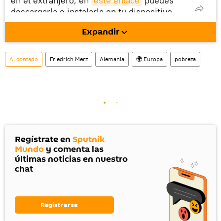
en el extranjero, en
este enlace
puedes
descargarla e instalarla en tu dispositivo
móvil (¡solo para Android!).
Expandir
Al contado
Friedrich Merz
Alemania
🌍 Europa
pobreza
Regístrate en
Sputnik
Mundo
y comenta las
últimas noticias en nuestro
chat
Registrarse