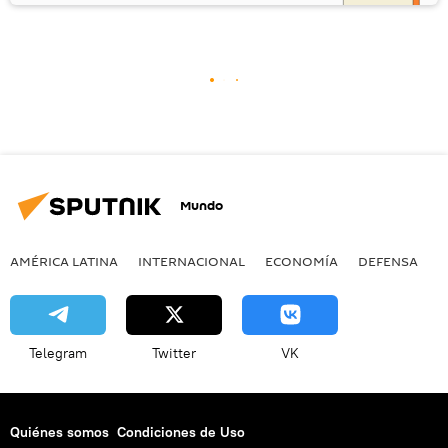
Mundo
AMÉRICA LATINA
INTERNACIONAL
ECONOMÍA
DEFENSA
M
Telegram
Twitter
VK
Quiénes somos
Condiciones de Uso