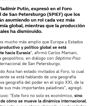
Vladímir Putin, expresó en el Foro
 de San Petersburgo (SPIEF) que los
tán asumiendo un rol cada vez más
omía global, mientras que la producción
tales ha disminuido.
l es mucho más amplio que Europa y Estados
roductivo y político global se está
e hacia Eurasia
", afirmó Carlos Mamani,
a geopolítico, en diálogo con
Séptimo Piso
ternacional de San Petersburgo
.
o Asia han estado invitados al Foro, lo cual
ente se está hablando de una geografía
a geografía del poder en el siglo XXI, de la
de sus más importantes paladines", agregó.
tuvo: "Este foro no solo es económico,
sino
o de cómo se mueve la dinámica internacional
,