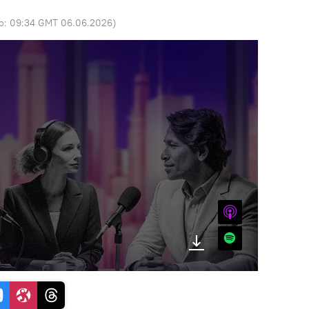
do:
09:34 GMT 06.06.2026
)
iTunes
Spotify