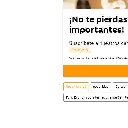
¡No te pierdas
importantes!
Suscríbete a nuestros ca
enlaces
.
Ya que la aplicación Sput
este enlace
puedes desca
móvil (¡solo para Android
Séptimo piso
seguridad
Carlos 
Foro Económico Internacional de San Pe