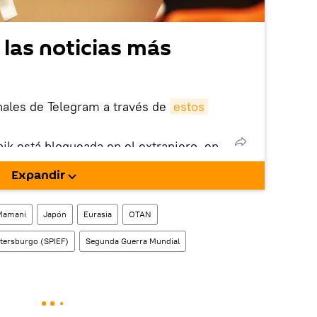
 las noticias más
nales de Telegram a través de
estos
nik está bloqueada en el extranjero, en
rgarla e instalarla en tu dispositivo
Expandir
!).
Mamani
Japón
Eurasia
OTAN
tersburgo (SPIEF)
Segunda Guerra Mundial