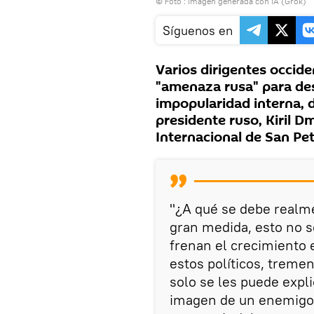
© Foto : Imagen generada con IA (Grok)
Síguenos en
Varios dirigentes occide
"amenaza rusa" para des
impopularidad interna, d
presidente ruso, Kiril D
Internacional de San Pe
"¿A qué se debe realme
gran medida, esto no s
frenan el crecimiento 
estos políticos, trem
solo se les puede expli
imagen de un enemigo 