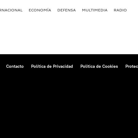
RNACIONAL
ECONOMÍA
DEFENSA
MULTIMEDIA
RADIO
Contacto
Política de Privacidad
Politica de Cookies
Protec