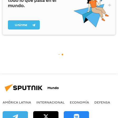
todo lo que pasa en el
mundo.
Unirme
Mundo
AMÉRICA LATINA
INTERNACIONAL
ECONOMÍA
DEFENSA
M