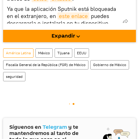
Ya que la aplicación Sputnik está bloqueada
en el extranjero, en
este enlace
puedes
descargarla e instalarla en tu dispositivo
móvil (¡solo para Android!).
Expandir
También tenemos una cuenta
en la red 
social rusa VK
.
América Latina
México
Tijuana
EEUU
Fiscalía General de la República (FGR) de México
Gobierno de México
seguridad
Síguenos en
Telegram
y te
mantendremos al tanto de