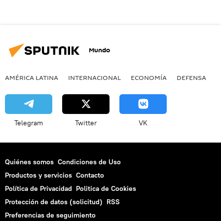
Mundo
AMÉRICA LATINA
INTERNACIONAL
ECONOMÍA
DEFENSA
M
Telegram
Twitter
VK
Quiénes somos
Condiciones de Uso
Productos y servicios
Contacto
Política de Privacidad
Politica de Cookies
Protección de datos (solicitud)
RSS
Preferencias de seguimiento