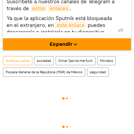
Suscríbete a nuestros canales de Telegram a
través de
estos
enlaces
.
Ya que la aplicación Sputnik está bloqueada
en el extranjero, en
este enlace
puedes
descargarla e instalarla en tu dispositivo
móvil (¡solo para Android!).
Expandir
América Latina
sociedad
Omar García Harfuch
Morelos
Fiscalía General de la República (FGR) de México
seguridad