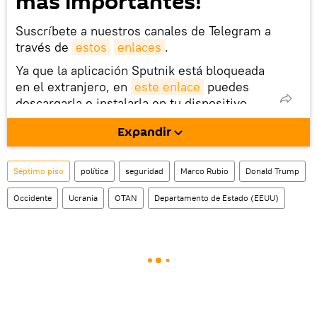
más importantes!
Suscríbete a nuestros canales de Telegram a
través de
estos
enlaces
.
Ya que la aplicación Sputnik está bloqueada
en el extranjero, en
este enlace
puedes
descargarla e instalarla en tu dispositivo
móvil (¡solo para Android!).
Expandir
Séptimo piso
política
seguridad
Marco Rubio
Donald Trump
Occidente
Ucrania
OTAN
Departamento de Estado (EEUU)