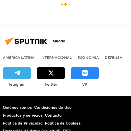
Mundo
AMÉRICA LATINA
INTERNACIONAL
ECONOMÍA
DEFENSA
M
Telegram
Twitter
VK
Quiénes somos
Condiciones de Uso
Productos y servicios
Contacto
Política de Privacidad
Politica de Cookies
Protección de datos (solicitud)
RSS