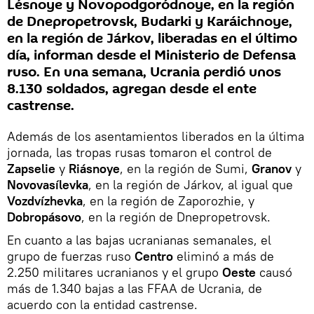
Lésnoye y Novopodgoródnoye, en la región
de Dnepropetrovsk, Budarki y Karáichnoye,
en la región de Járkov, liberadas en el último
día, informan desde el Ministerio de Defensa
ruso. En una semana, Ucrania perdió unos
8.130 soldados, agregan desde el ente
castrense.
Además de los asentamientos liberados en la última
jornada, las tropas rusas tomaron el control de
Zapselie
y
Riásnoye
, en la región de Sumi,
Granov
y
Novovasílevka
, en la región de Járkov, al igual que
Vozdvízhevka
, en la región de Zaporozhie, y
Dobropásovo
, en la región de Dnepropetrovsk.
En cuanto a las bajas ucranianas semanales, el
grupo de fuerzas ruso
Centro
eliminó a más de
2.250 militares ucranianos y el grupo
Oeste
causó
más de 1.340 bajas a las FFAA de Ucrania, de
acuerdo con la entidad castrense.