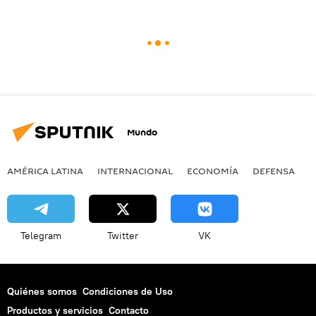
Mundo
AMÉRICA LATINA
INTERNACIONAL
ECONOMÍA
DEFENSA
M
Telegram
Twitter
VK
Quiénes somos
Condiciones de Uso
Productos y servicios
Contacto