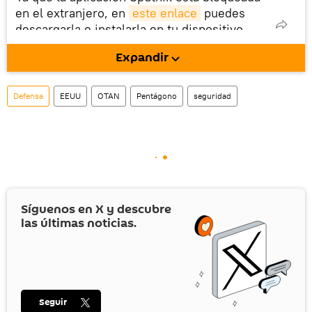
en el extranjero, en
este enlace
puedes
descargarla e instalarla en tu dispositivo
móvil (¡solo para Android!).
Expandir
También tenemos una cuenta
en la red 
social rusa VK
.
Defensa
EEUU
OTAN
Pentágono
seguridad
Síguenos en
X
y descubre
las últimas noticias.
Seguir