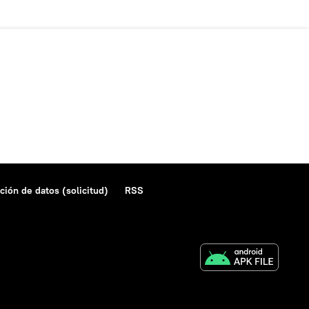
ción de datos (solicitud)
RSS