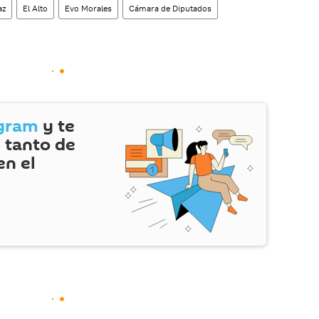
az
El Alto
Evo Morales
Cámara de Diputados
gram
y te
 tanto de
en el