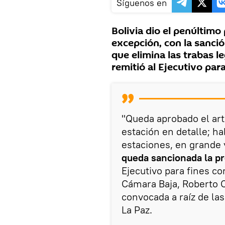
Síguenos en
Bolivia dio el penúltimo
excepción, con la sanció
que elimina las trabas l
remitió al Ejecutivo par
"Queda aprobado el art
estación en detalle; h
estaciones, en grande 
queda sancionada la pr
Ejecutivo para fines co
Cámara Baja, Roberto Ca
convocada a raíz de las
La Paz.