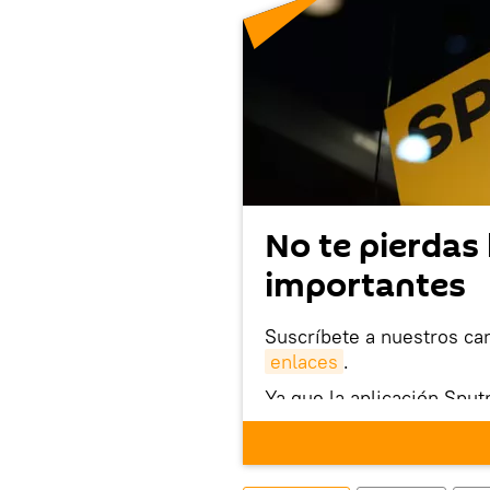
No te pierdas 
importantes
Suscríbete a nuestros ca
enlaces
.
Ya que la aplicación Sput
este enlace
puedes desca
móvil (¡solo para Android
También tenemos una cu