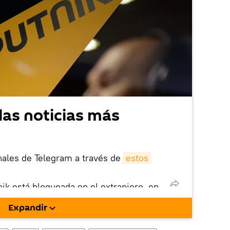
las noticias más
nales de Telegram a través de
estos
nik está bloqueada en el extranjero, en
rgarla e instalarla en tu dispositivo
Expandir
!).
enta
en la red social rusa VK
.