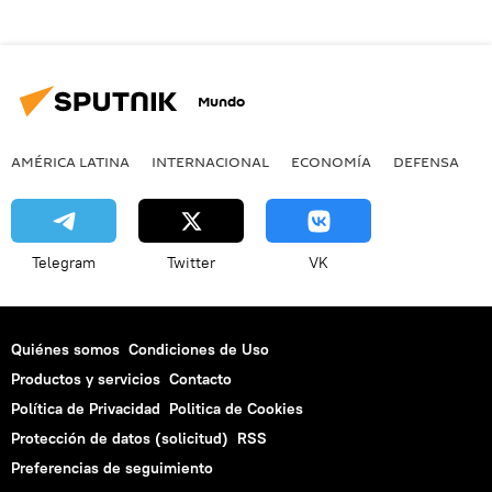
Mundo
AMÉRICA LATINA
INTERNACIONAL
ECONOMÍA
DEFENSA
M
Telegram
Twitter
VK
Quiénes somos
Condiciones de Uso
Productos y servicios
Contacto
Política de Privacidad
Politica de Cookies
Protección de datos (solicitud)
RSS
Preferencias de seguimiento