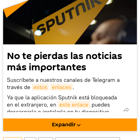
No te pierdas las noticias
más importantes
Suscríbete a nuestros canales de Telegram a
través de
estos
enlaces
.
Ya que la aplicación Sputnik está bloqueada
en el extranjero, en
este enlace
puedes
descargarla e instalarla en tu dispositivo
móvil (¡solo para Android!).
Expandir
También tenemos una cuenta
en la red 
social rusa VK
.