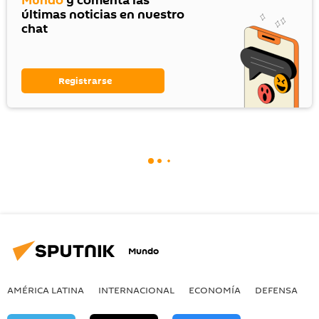
Mundo
y comenta las
últimas noticias en nuestro
chat
Registrarse
Mundo
AMÉRICA LATINA
INTERNACIONAL
ECONOMÍA
DEFENSA
M