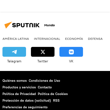
Mundo
AMÉRICA LATINA
INTERNACIONAL
ECONOMÍA
DEFENSA
M
Telegram
Twitter
VK
Quiénes somos
Condiciones de Uso
Productos y servicios
Contacto
Política de Privacidad
Politica de Cookies
Protección de datos (solicitud)
RSS
Preferencias de seguimiento