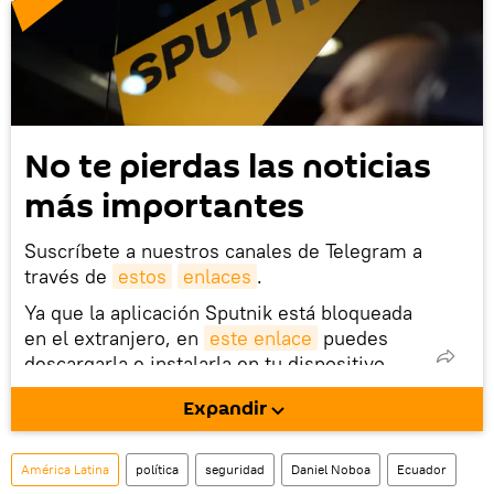
No te pierdas las noticias
más importantes
Suscríbete a nuestros canales de Telegram a
través de
estos
enlaces
.
Ya que la aplicación Sputnik está bloqueada
en el extranjero, en
este enlace
puedes
descargarla e instalarla en tu dispositivo
móvil (¡solo para Android!).
Expandir
También tenemos una cuenta
en la red 
social rusa VK
.
América Latina
política
seguridad
Daniel Noboa
Ecuador