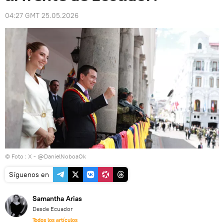
04:27 GMT 25.05.2026
© Foto : X - @DanielNoboaOk
Síguenos en
Samantha Arias
Desde Ecuador
Todos los artículos