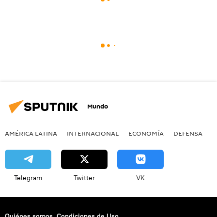
Mundo
AMÉRICA LATINA
INTERNACIONAL
ECONOMÍA
DEFENSA
M
Telegram
Twitter
VK
Quiénes somos
Condiciones de Uso