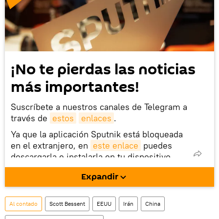
¡No te pierdas las noticias
más importantes!
Suscríbete a nuestros canales de Telegram a
través de
estos
enlaces
.
Ya que la aplicación Sputnik está bloqueada
en el extranjero, en
este enlace
puedes
descargarla e instalarla en tu dispositivo
móvil (¡solo para Android!).
Expandir
Al contado
Scott Bessent
EEUU
Irán
China