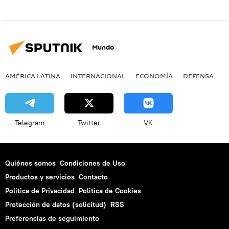
Mundo
AMÉRICA LATINA
INTERNACIONAL
ECONOMÍA
DEFENSA
M
Telegram
Twitter
VK
Quiénes somos
Condiciones de Uso
Productos y servicios
Contacto
Política de Privacidad
Politica de Cookies
Protección de datos (solicitud)
RSS
Preferencias de seguimiento