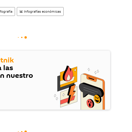
nfografía
📊 Infografías económicas
tnik
 las
en nuestro