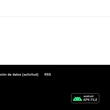
ción de datos (solicitud)
RSS