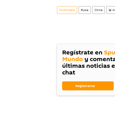
Multimedia
Rusia
China
📊 I
Regístrate en
Spu
Mundo
y comenta
últimas noticias 
chat
Registrarse