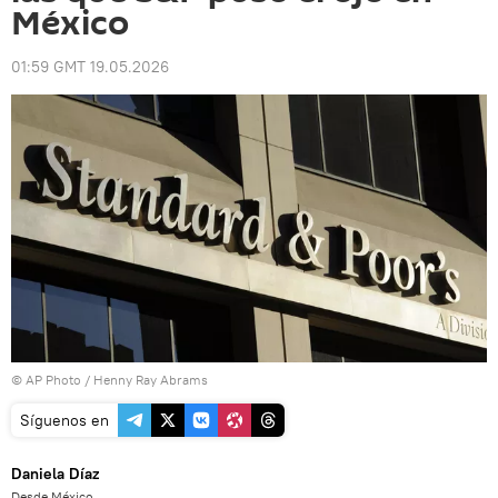
México
01:59 GMT 19.05.2026
© AP Photo / Henny Ray Abrams
Síguenos en
Daniela Díaz
Desde México