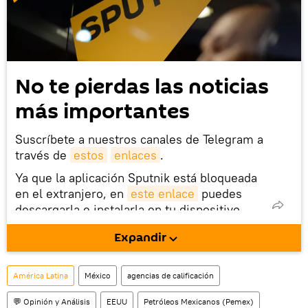
No te pierdas las noticias
más importantes
Suscríbete a nuestros canales de Telegram a
través de
estos
enlaces
.
Ya que la aplicación Sputnik está bloqueada
en el extranjero, en
este enlace
puedes
descargarla e instalarla en tu dispositivo
móvil (¡solo para Android!).
Expandir
También tenemos una cuenta
en la red 
social rusa VK
.
América Latina
México
agencias de calificación
💬 Opinión y Análisis
EEUU
Petróleos Mexicanos (Pemex)