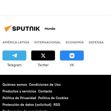
Mundo
AMÉRICA LATINA
INTERNACIONAL
ECONOMÍA
DEFENSA
M
Telegram
Twitter
VK
Quiénes somos
Condiciones de Uso
Productos y servicios
Contacto
Política de Privacidad
Politica de Cookies
Protección de datos (solicitud)
RSS