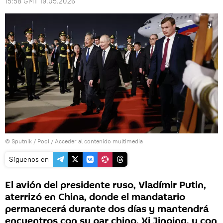
15:58 GMT 19.05.2026
© Sputnik / Pool
/
Acceder al contenido multimedia
Síguenos en
El avión del presidente ruso, Vladímir Putin,
aterrizó en China, donde el mandatario
permanecerá durante dos días y mantendrá
encuentros con su par chino, Xi Jinping, y con