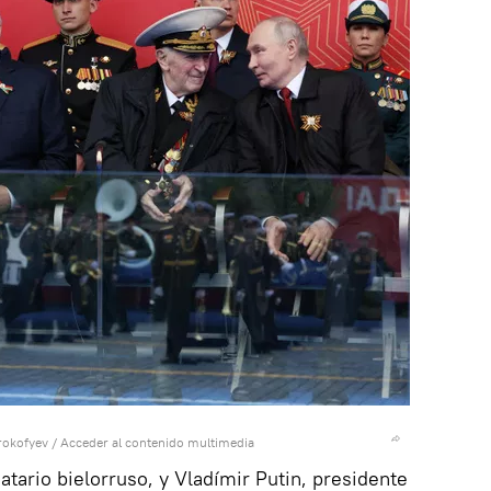
rokofyev
/
Acceder al contenido multimedia
ario bielorruso, y Vladímir Putin, presidente