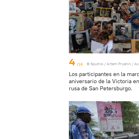
4
/16
© Sputnik / Artem Pryahin
/
Ac
Los participantes en la mar
aniversario de la Victoria e
rusa de San Petersburgo.