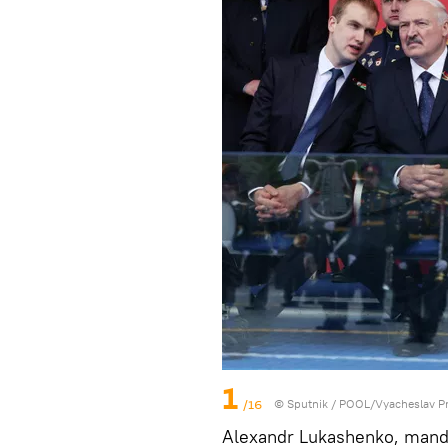
1
/16
© Sputnik / POOL/Vyacheslav P
Alexandr Lukashenko, mandat