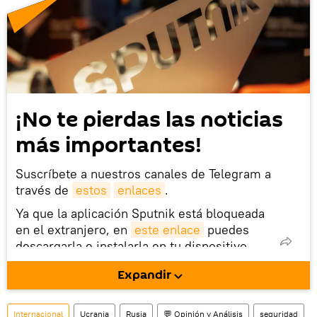
¡No te pierdas las noticias
más importantes!
Suscríbete a nuestros canales de Telegram a
través de
estos
enlaces
.
Ya que la aplicación Sputnik está bloqueada
en el extranjero, en
este enlace
puedes
descargarla e instalarla en tu dispositivo
móvil (¡solo para Android!).
Expandir
Internacional
Ucrania
Rusia
💬 Opinión y Análisis
seguridad