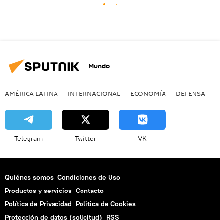
Mundo
AMÉRICA LATINA
INTERNACIONAL
ECONOMÍA
DEFENSA
M
Telegram
Twitter
VK
Quiénes somos
Condiciones de Uso
Productos y servicios
Contacto
Política de Privacidad
Politica de Cookies
Protección de datos (solicitud)
RSS