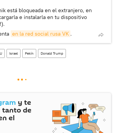
nik está bloqueada en el extranjero, en
rgarla e instalarla en tu dispositivo
!).
enta
en la red social rusa VK
.
U
Israel
Pekín
Donald Trump
gram
y te
 tanto de
en el