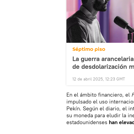
Séptimo piso
La guerra arancelari
de desdolarización m
12 de abril 2025, 12:23 GMT
En el ámbito financiero, el
F
impulsado el uso internacio
Pekín. Según el diario, el i
su moneda para eludir la ine
estadounidenses
han eleva