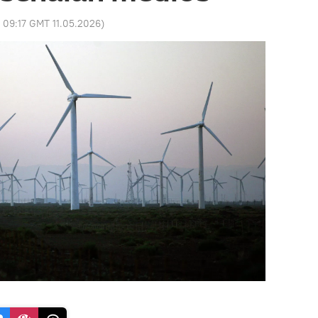
:
09:17 GMT 11.05.2026
)