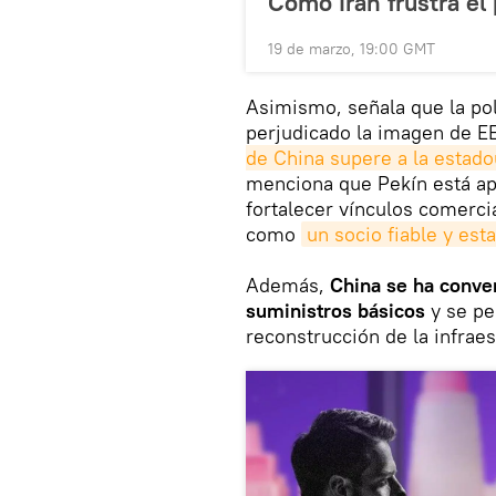
Cómo Irán frustra el
19 de marzo, 19:00 GMT
Asimismo, señala que la pol
perjudicado la imagen de 
de China supere a la estad
menciona que Pekín está ap
fortalecer vínculos comerci
como
un socio fiable y est
Además,
China se ha conve
suministros básicos
y se per
reconstrucción de la infrae