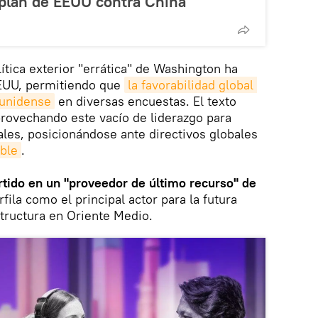
 plan de EEUU contra China
ítica exterior "errática" de Washington ha
EEUU, permitiendo que
la favorabilidad global 
ounidense
en diversas encuestas. El texto
rovechando este vacío de liderazgo para
ales, posicionándose ante directivos globales
able
.
rtido en un "proveedor de último recurso" de
fila como el principal actor para la futura
structura en Oriente Medio.