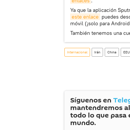
enlaces
.
Ya que la aplicación Sput
este enlace
puedes desca
móvil (¡solo para Android
También tenemos una cu
Internacional
Irán
China
EEU
Síguenos en
Tele
mantendremos al
todo lo que pasa 
mundo.