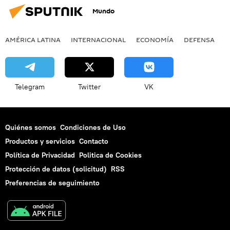
Mundo
AMÉRICA LATINA
INTERNACIONAL
ECONOMÍA
DEFENSA
M
Telegram
Twitter
VK
Quiénes somos
Condiciones de Uso
Productos y servicios
Contacto
Política de Privacidad
Politica de Cookies
Protección de datos (solicitud)
RSS
Preferencias de seguimiento