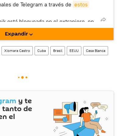
nales de Telegram a través de
estos
nik está bloqueada en el extranjero, en
rgarla e instalarla en tu dispositivo
Expandir
!).
Xiomara Castro
Cuba
Brasil
EEUU
Casa Blanca
gram
y te
 tanto de
en el