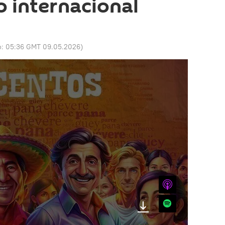
o internacional
o:
05:36 GMT 09.05.2026
)
iTunes
Spotify