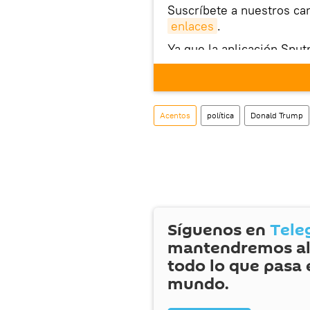
Suscríbete a nuestros ca
enlaces
.
Ya que la aplicación Sput
este enlace
puedes desca
móvil (¡solo para Android
Acentos
política
Donald Trump
Síguenos en
Tele
mantendremos al
todo lo que pasa 
mundo.