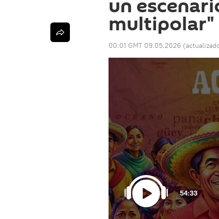
un escenari
multipolar"
00:01 GMT 09.05.2026
(actualizad
54:33