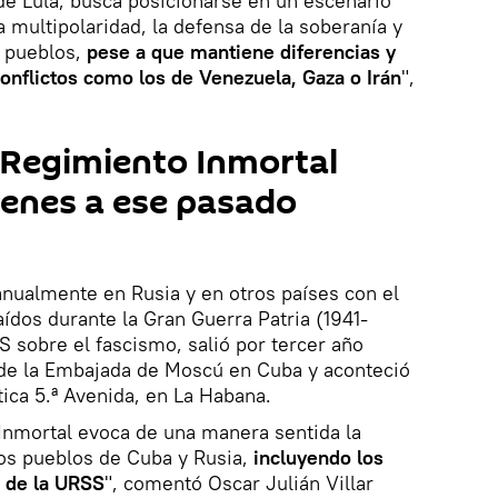
 de Lula, busca posicionarse en un escenario
 multipolaridad, la defensa de la soberanía y
s pueblos,
pese a que mantiene diferencias y
onflictos como los de Venezuela, Gaza o Irán
",
 Regimiento Inmortal
venes a ese pasado
anualmente en Rusia y en otros países con el
aídos durante la Gran Guerra Patria (1941-
SS sobre el fascismo, salió por tercer año
 de la Embajada de Moscú en Cuba y aconteció
ica 5.ª Avenida, en La Habana.
Inmortal evoca de una manera sentida la
 los pueblos de Cuba y Rusia,
incluyendo los
 de la URSS
", comentó Oscar Julián Villar