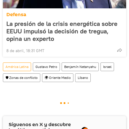
Defensa
La presión de la crisis energética sobre
EEUU impulsó la decisión de tregua,
opina un experto
8 de abril, 18:31 GMT
América Latina
Gustavo Petro
Benjamín Netanyahu
Israel
🛡️ Zonas de conflicto
🌍 Oriente Medio
Líbano
Síguenos en
X
y descubre