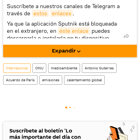
Suscríbete a nuestros canales de Telegram a
través de
estos
enlaces
.
Ya que la aplicación Sputnik está bloqueada
en el extranjero, en
este enlace
puedes
descargarla e instalarla en tu dispositivo
móvil (¡solo para Android!).
Expandir
También tenemos una cuenta
en la red 
social rusa VK
.
Internacional
ONU
medioambiente
Antonio Guterres
Acuerdo de París
emisiones
calentamiento global
Suscríbete al boletín 'Lo
más importante del día con