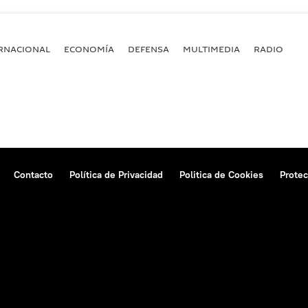
RNACIONAL
ECONOMÍA
DEFENSA
MULTIMEDIA
RADIO
Contacto
Política de Privacidad
Politica de Cookies
Protec