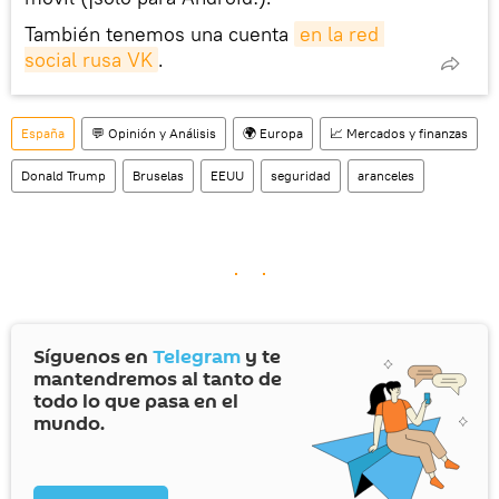
También tenemos una cuenta
en la red 
social rusa VK
.
España
💬 Opinión y Análisis
🌍 Europa
📈 Mercados y finanzas
Donald Trump
Bruselas
EEUU
seguridad
aranceles
Síguenos en
Telegram
y te
mantendremos al tanto de
todo lo que pasa en el
mundo.